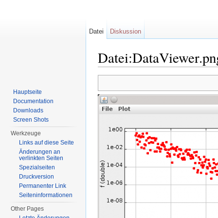
Datei
Diskussion
Datei:DataViewer.pn
Wechseln zu:
Navigation
,
Suche
Hauptseite
Documentation
Downloads
Screen Shots
Werkzeuge
Links auf diese Seite
Änderungen an
verlinkten Seiten
Spezialseiten
Druckversion
Permanenter Link
Seiten­informationen
Other Pages