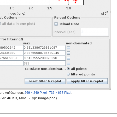
ere Auflösungen:
269 × 240 Pixel
|
736 × 657 Pixel
.
röße: 40 KB, MIME-Typ:
image/png
)