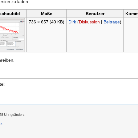
rsion zu laden.
schaubild
Maße
Benutzer
Komm
736 × 657
(40 KB)
Dirk
(
Diskussion
|
Beiträge
)
hreiben.
ei:
28 Uhr geändert.
ss