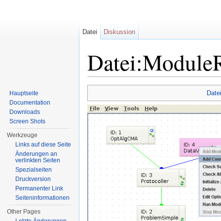
Datei
Diskussion
Datei:ModuleR
Wechseln zu:
Navigation
,
Suche
Date
Hauptseite
Documentation
Downloads
Screen Shots
Werkzeuge
Links auf diese Seite
Änderungen an
verlinkten Seiten
Spezialseiten
Druckversion
Permanenter Link
Seiten­informationen
Other Pages