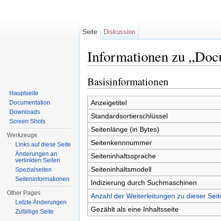
Seite
Diskussion
Informationen zu „Doc
Wechseln zu:
Navigation
,
Suche
Basisinformationen
Hauptseite
Anzeigetitel
Documentation
Downloads
Standardsortierschlüssel
Screen Shots
Seitenlänge (in Bytes)
Werkzeuge
Seitenkennnummer
Links auf diese Seite
Änderungen an
Seiteninhaltssprache
verlinkten Seiten
Seiteninhaltsmodell
Spezialseiten
Seiten­informationen
Indizierung durch Suchmaschinen
Other Pages
Anzahl der Weiterleitungen zu dieser Seit
Letzte Änderungen
Gezählt als eine Inhaltsseite
Zufällige Seite