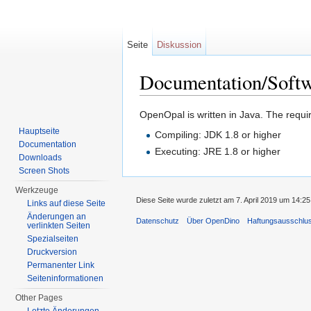
Seite
Diskussion
Documentation/Softw
Wechseln zu:
Navigation
,
Suche
OpenOpal is written in Java. The requir
Hauptseite
Compiling: JDK 1.8 or higher
Documentation
Executing: JRE 1.8 or higher
Downloads
Screen Shots
Werkzeuge
Diese Seite wurde zuletzt am 7. April 2019 um 14:25
Links auf diese Seite
Änderungen an
Datenschutz
Über OpenDino
Haftungsausschlu
verlinkten Seiten
Spezialseiten
Druckversion
Permanenter Link
Seiten­informationen
Other Pages