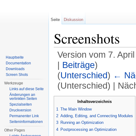
Seite
Diskussion
Screenshots
Version vom 7. Apri
Hauptseite
|
Beiträge
)
Documentation
Downloads
(
Unterschied
)
← Näc
Screen Shots
(Unterschied) | Näc
Werkzeuge
Links auf diese Seite
Wechseln zu:
Navigation
,
Suche
Änderungen an
verlinkten Seiten
Inhaltsverzeichnis
Spezialseiten
1
The Main Window
Druckversion
2
Adding, Editing, and Connecting Modules
Permanenter Link
Seiten­informationen
3
Running an Optimization
4
Postprocessing an Optimization
Other Pages