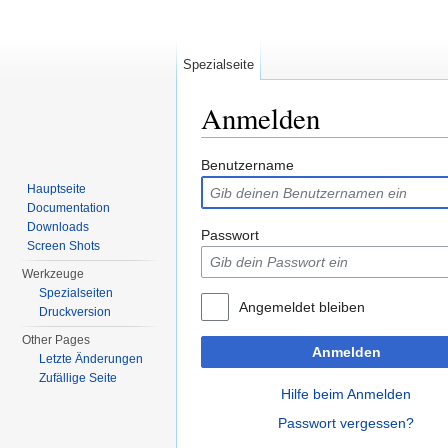
Spezialseite
Anmelden
Wechseln zu:
Navigation
,
Suche
Benutzername
Hauptseite
Documentation
Downloads
Passwort
Screen Shots
Werkzeuge
Spezialseiten
Angemeldet bleiben
Druckversion
Other Pages
Anmelden
Letzte Änderungen
Zufällige Seite
Hilfe beim Anmelden
Passwort vergessen?